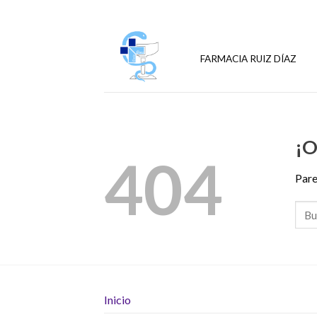
Skip
to
content
FARMACIA RUIZ DÍAZ
¡O
404
Pare
Inicio