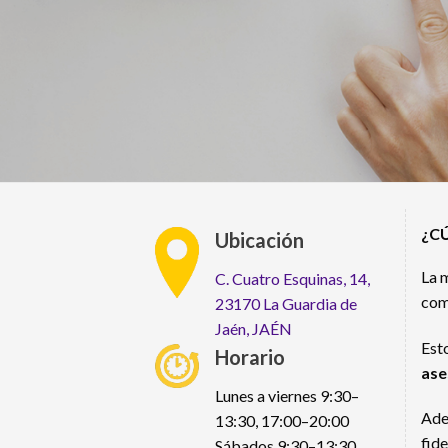
¿C
Ubicación
La 
C. Cuatro Esquinas, 14,
com
23170 La Guardia de
Jaén, JAÉN
Est
Horario
ase
Lunes a viernes 9:30–
Ade
13:30, 17:00–20:00
fide
Sábados 9:30–13:30