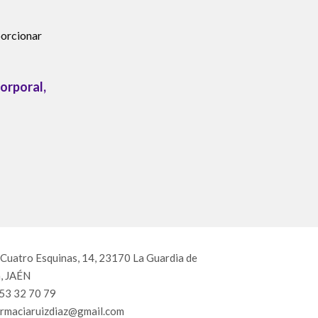
orcionar
corporal,
 Cuatro Esquinas, 14, 23170 La Guardia de
, JAÉN
53 32 70 79
armaciaruizdiaz@gmail.com