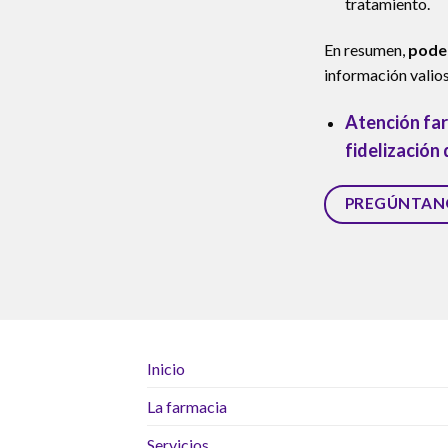
tratamiento.
En resumen,
pode
información valio
Atención far
fidelización 
PREGÚNTAN
Inicio
La farmacia
Servicios