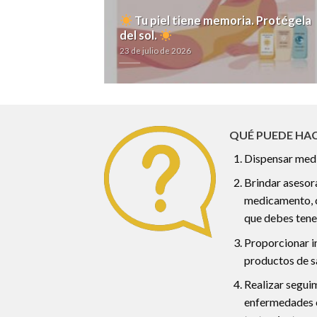
Tu piel tiene memoria. Protégela
ientes?
del sol.
23 de julio de 2026
QUÉ PUEDE HAC
Dispensar med
Brindar asesor
medicamento, c
que debes tene
Proporcionar i
productos de s
Realizar segui
enfermedades c