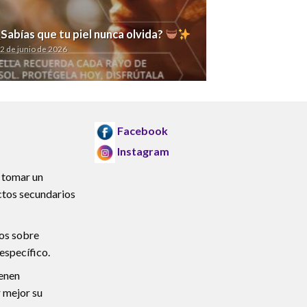
Tu escudo 
¿Sabías que tu piel nunca olvida?
solar.
2 de junio de 2026
27 de mayo de 20
Facebook
Instagram
 tomar un
ctos secundarios
mos sobre
específico.
ienen
 mejor su