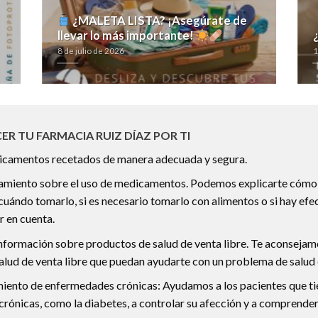
¿MALETA LISTA? ¡Asegúrate de
llevar lo más importante!
8 de julio de 2026
1
ER TU FARMACIA RUIZ DÍAZ POR TI
icamentos recetados de manera adecuada y segura.
amiento sobre el uso de medicamentos. Podemos explicarte cómo
uándo tomarlo, si es necesario tomarlo con alimentos o si hay efe
r en cuenta.
nformación sobre productos de salud de venta libre. Te aconseja
alud de venta libre que puedan ayudarte con un problema de salud 
miento de enfermedades crónicas: Ayudamos a los pacientes que t
rónicas, como la diabetes, a controlar su afección y a comprender