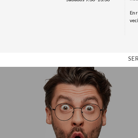
En 
vec
SE