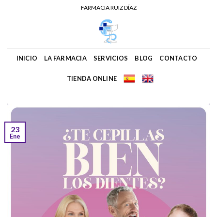
Skip
FARMACIA RUIZ DÍAZ
to
content
INICIO
LA FARMACIA
SERVICIOS
BLOG
CONTACTO
TIENDA ONLINE
23
Ene