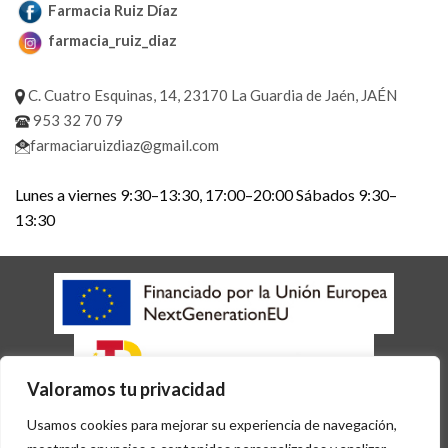
Farmacia Ruiz Díaz
farmacia_ruiz_diaz
C. Cuatro Esquinas, 14, 23170 La Guardia de Jaén, JAÉN
953 32 70 79
farmaciaruizdiaz@gmail.com
Lunes a viernes 9:30–13:30, 17:00–20:00 Sábados 9:30–
13:30
Valoramos tu privacidad
AVISO LEGAL
POLÍTICA DE COOKIES
POLÍTICA DE PRIVACIDAD
Usamos cookies para mejorar su experiencia de navegación,
ACCESIBILIDAD